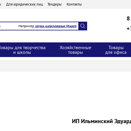
ы
Для юридических лиц
Тендеры
Контакты
8
Например,
ручки капиллярные Maped
+
Товары для творчества
Хозяйственные
Товары
и школы
товары
для офиса
ИП Ильминский Эдуар