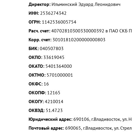
Директор:
Ильминский Эдуард Леонидович
ИНН:
2536274342
ОГРН:
1142536005754
Расч. счет:
40702810300330000392 в ПАО СКБ 
Корр. счет:
30101810200000000803
БИК:
040507803
ОКПО:
33619045
ОКАТО:
5401364000
ОКТМО:
5701000001
ОКФС:
16
ОКОПФ:
12165
ОКОГУ:
4210014
ОКВЭД:
51.47.23
Юридический адрес:
690106, г.Владивосток, ул. 
Почтовый адрес:
690065, г.Владивосток, ул. Стрел