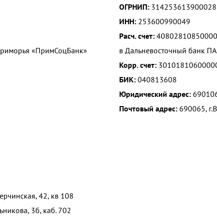
ОГРНИП:
314253613900028
ИНН:
253600990049
Расч. счет:
4080281085000
Приморья «ПримСоцБанк»
в Дальневосточный банк П
Корр. счет:
3010181060000
БИК:
040813608
Юридический адрес:
690106
Почтовый адрес:
690065, г.В
Нерчинская, 42, кв 108
ьникова, 3б, каб. 702