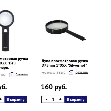
мотровая ручка
Лупа просмотровая ручка
3Х "Deli
D75mm 1*05Х "Silwerhof"
 черн.
Cравнить
Код товара: 53252
Cравнить
66302
уб.
160 руб.
+
-
+
В корзину
В корзину