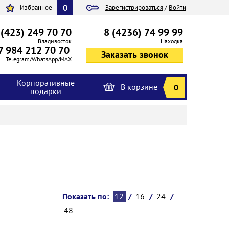
0
Избранное
Зарегистрироваться
/
Войти
 (423) 249 70 70
8 (4236) 74 99 99
Владивосток
Находка
7 984 212 70 70
Telegram/WhatsApp/MAX
Корпоративные
В корзине
0
подарки
Показать по:
12
/
16
/
24
/
48