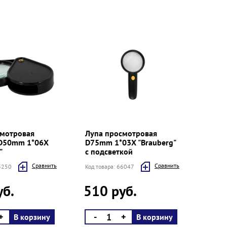
смотровая
Лупа просмотровая
 D50mm 1*06Х
D75mm 1*03Х "Brauberg"
"
с подсветкой
Cравнить
Cравнить
53250
Код товара: 66047
уб.
510 руб.
+
-
+
В корзину
В корзину