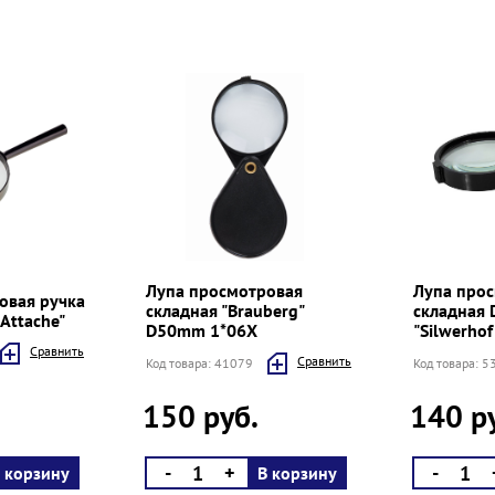
Лупа просмотровая
Лупа про
овая ручка
складная "Brauberg"
складная
Attache"
D50mm 1*06Х
"Silwerhof
Cравнить
Cравнить
Код товара: 41079
Код товара: 
150 руб.
140 р
-
+
-
 корзину
В корзину