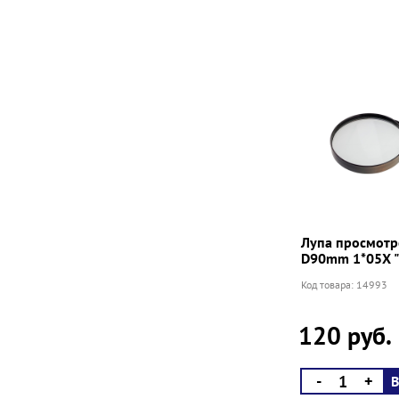
Лупа просмотр
D90mm 1*05Х "
Код товара: 14993
120 руб.
-
+
В