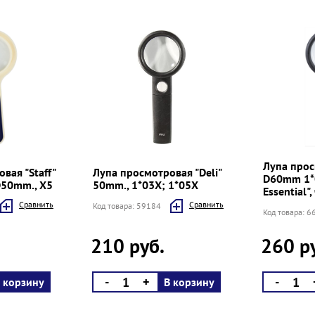
Лупа прос
вая "Staff"
Лупа просмотровая "Deli"
D60mm 1*0
D50mm., Х5
50mm., 1*03Х; 1*05Х
Essential",
Cравнить
Cравнить
Код товара: 59184
Код товара: 
210 руб.
260 р
-
+
-
 корзину
В корзину