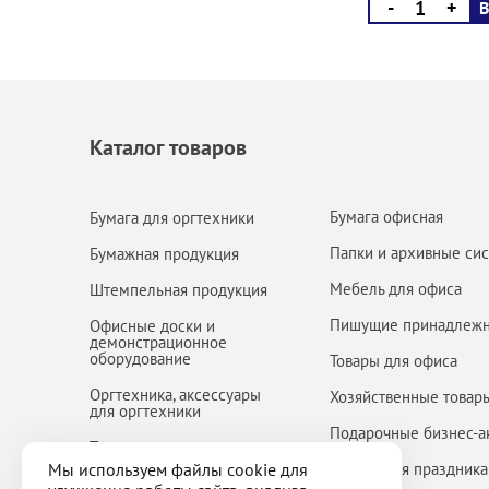
-
+
В
Каталог товаров
Бумага офисная
Бумага для оргтехники
Папки и архивные си
Бумажная продукция
Мебель для офиса
Штемпельная продукция
Пишущие принадлежн
Офисные доски и
демонстрационное
оборудование
Товары для офиса
Оргтехника, аксессуары
Хозяйственные товар
для оргтехники
Подарочные бизнес-а
Товары для творчества и
школы
Мы используем файлы cookie для
Товары для праздника