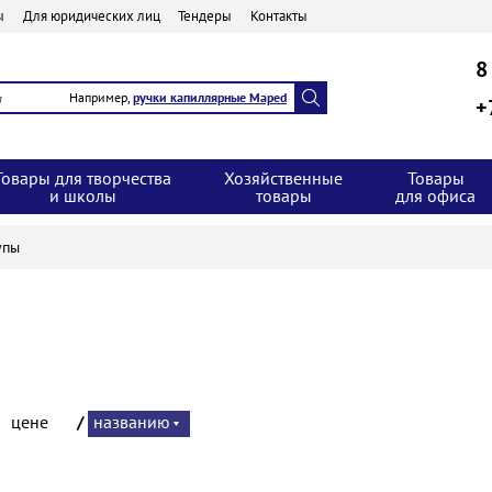
ы
Для юридических лиц
Тендеры
Контакты
8
Например,
ручки капиллярные Maped
+
Товары для творчества
Хозяйственные
Товары
и школы
товары
для офиса
упы
:
цене
/
названию