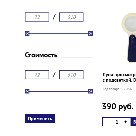
/
Стоимость
/
Лупа просмотро
с подсветкой, 
Код товара: 52056
390 руб.
-
+
В