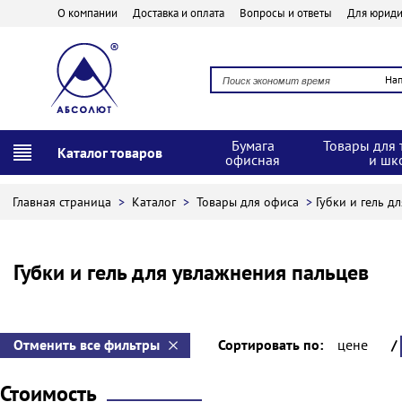
О компании
Доставка и оплата
Вопросы и ответы
Для юриди
На
Бумага
Товары для 
Каталог товаров
офисная
и шк
Главная страница
>
Каталог
>
Товары для офиса
>
Губки и гель д
Губки и гель для увлажнения пальцев
Отменить все фильтры
Сортировать по:
цене
/
Стоимость