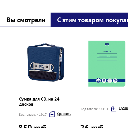
Вы смотрели
С этим товаром покупа
Prev
Next
Сумка для CD, на 24
дисков
Cравн
Код товара: 54101
Cравнить
Код товара: 41917
850 руб.
26 руб.