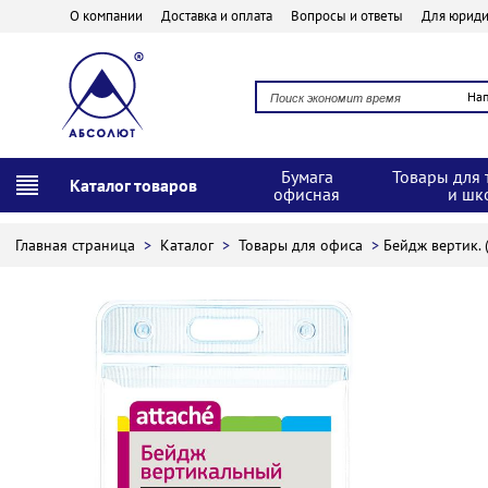
О компании
Доставка и оплата
Вопросы и ответы
Для юриди
На
Бумага
Товары для 
Каталог товаров
офисная
и шк
Главная страница
>
Каталог
>
Товары для офиса
>
Бейдж вертик. 