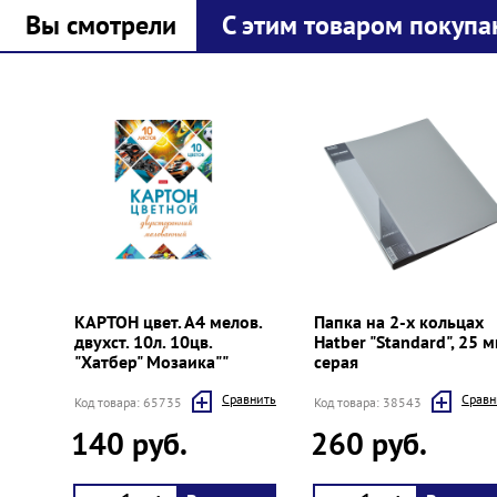
Вы смотрели
С этим товаром покупа
Prev
Next
КАРТОН цвет. А4 мелов.
Папка на 2-х кольцах
двухст. 10л. 10цв.
Hatber "Standard", 25 м
"Хатбер" Мозаика""
серая
Cравнить
Cравн
Код товара: 65735
Код товара: 38543
140 руб.
260 руб.