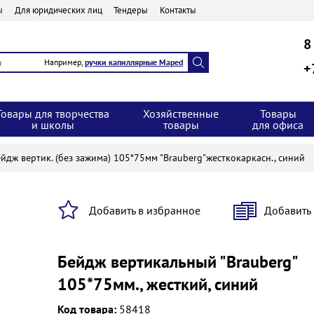
ы
Для юридических лиц
Тендеры
Контакты
8
Например,
ручки капиллярные Maped
+
Товары для творчества
Хозяйственные
Товары
и школы
товары
для офиса
йдж вертик. (без зажима) 105*75мм "Brauberg"жесткокаркасн., синий
Добавить в избранное
Добавить
Бейдж вертикальный "Brauberg"
105*75мм., жесткий, синий
Код товара:
58418