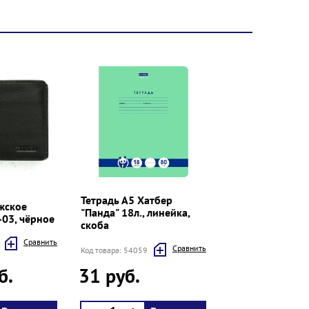
Тетрадь А5 Хатбер
жское
"Панда" 18л., линейка,
-03, чёрное
скоба
Cравнить
Cравнить
Код товара: 54059
б.
31 руб.