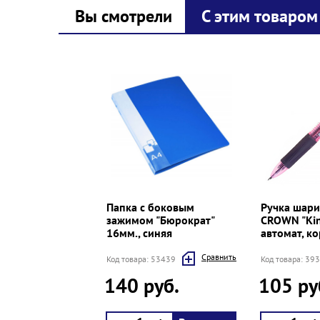
Вы смотрели
С этим товаром
Prev
Next
Папка с боковым
Ручка шари
зажимом "Бюрократ"
CROWN "Kine
16мм., синяя
автомат, к
Cравнить
Код товара: 53439
Код товара: 39
140 руб.
105 ру