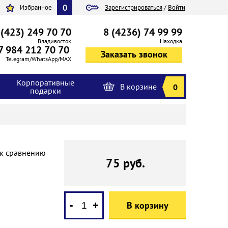
0
Избранное
Зарегистрироваться
/
Войти
 (423) 249 70 70
8 (4236) 74 99 99
Владивосток
Находка
7 984 212 70 70
Telegram/WhatsApp/MAX
Корпоративные
В корзине
0
подарки
 к сравнению
75 руб.
-
+
В корзину