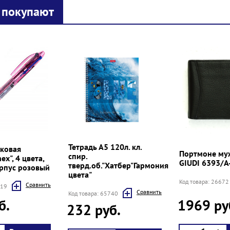
 покупают
Тетрадь А5 120л. кл.
ковая
Портмоне му
спир.
x", 4 цвета,
GIUDI 6393/А
тверд.об."Хатбер"Гармония
орпус розовый
цвета"
Код товара: 26672
Cравнить
319
Cравнить
Код товара: 65740
б.
1969 ру
232 руб.